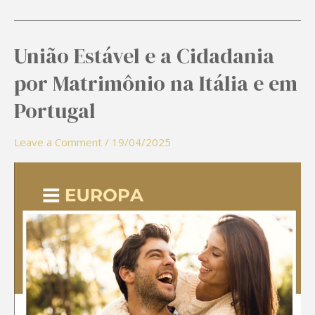
União Estável e a Cidadania
União
Estável
por Matrimônio na Itália e em
e
Portugal
a
Cidadania
Leave a Comment
/
19/04/2025
por
Matrimônio
na
Itália
e
em
Portugal