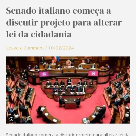
Senado italiano começa a
Senado
italiano
discutir projeto para alterar
começa
lei da cidadania
a
discutir
Leave a Comment
/
10/02/2024
projeto
para
alterar
lei
da
cidadania
Senado italiano começa a discutir projeto para alterar lei da