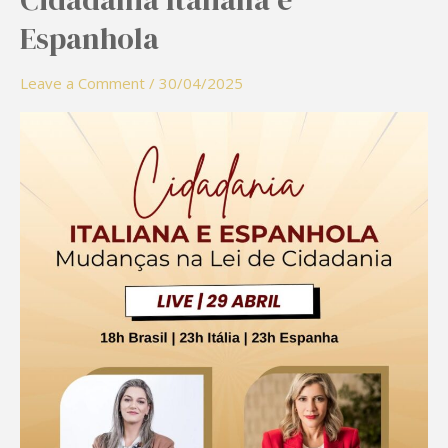
Mudanças
Espanhola
das
Leis
Leave a Comment
/
30/04/2025
de
Cidadania
Italiana
e
Espanhola