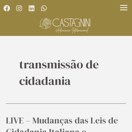
Skip
MA
to
ME
content
transmissão de
cidadania
LIVE – Mudanças das Leis de
LIVE
–
Cidadania Italiana e