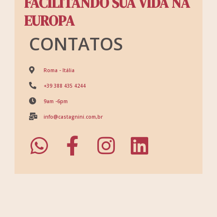
FACILITANDO SUA VIDA NA
EUROPA
CONTATOS
Roma - Itália
+39 388 435 4244
9am -6pm
info@castagnini.com,br
Whatsapp
Facebook-
Instagram
Linkedin
f