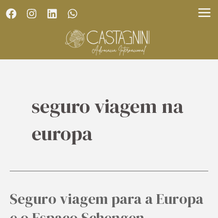
Skip
MA
to
ME
content
seguro viagem na
europa
Seguro viagem para a Europa
Seguro
viagem
e o Espaço Schengen