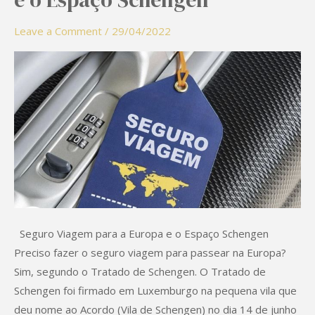
para
a
Leave a Comment
/
29/04/2022
Europa
e
o
Espaço
Schengen
Seguro Viagem para a Europa e o Espaço Schengen
Preciso fazer o seguro viagem para passear na Europa?
Sim, segundo o Tratado de Schengen. O Tratado de
Schengen foi firmado em Luxemburgo na pequena vila que
deu nome ao Acordo (Vila de Schengen) no dia 14 de junho