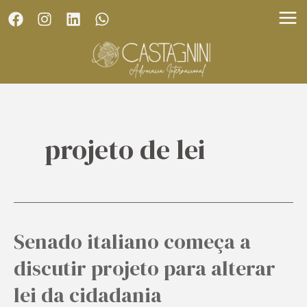
Skip
MA
to
ME
content
projeto de lei
Senado italiano começa a
Senado
italiano
discutir projeto para alterar
começa
lei da cidadania
a