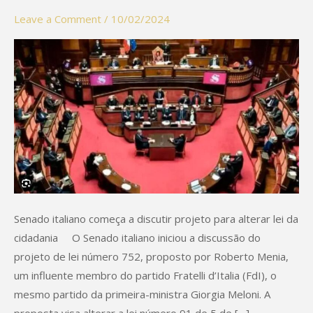
discutir
Leave a Comment
/
10/02/2024
projeto
para
alterar
lei
da
cidadania
Senado italiano começa a discutir projeto para alterar lei da
cidadania O Senado italiano iniciou a discussão do
projeto de lei número 752, proposto por Roberto Menia,
um influente membro do partido Fratelli d’Italia (FdI), o
mesmo partido da primeira-ministra Giorgia Meloni. A
proposta visa alterar a lei número 91 de 5 de […]